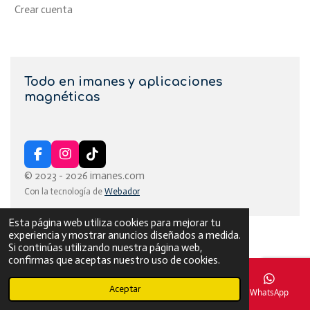
Crear cuenta
Todo en imanes y aplicaciones
magnéticas
F
I
T
a
n
i
© 2023 - 2026 imanes.com
c
s
k
Con la tecnología de
Webador
e
t
T
b
a
o
o
g
k
Esta página web utiliza cookies para mejorar tu
o
r
experiencia y mostrar anuncios diseñados a medida.
k
a
Si continúas utilizando nuestra página web,
m
confirmas que aceptas nuestro uso de cookies.
Aceptar
Correo electrónico
Teléfono
Mapa
WhatsApp