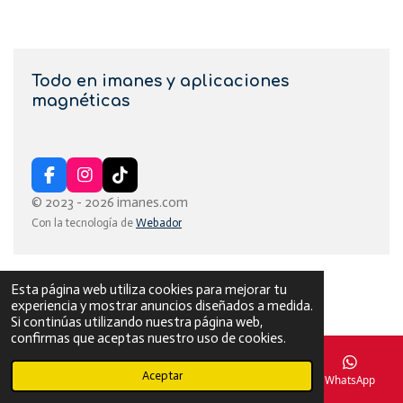
Todo en imanes y aplicaciones
magnéticas
F
I
T
a
n
i
© 2023 - 2026 imanes.com
c
s
k
Con la tecnología de
Webador
e
t
T
b
a
o
o
g
k
o
r
Esta página web utiliza cookies para mejorar tu
k
a
experiencia y mostrar anuncios diseñados a medida.
m
Si continúas utilizando nuestra página web,
confirmas que aceptas nuestro uso de cookies.
Aceptar
Correo electrónico
Teléfono
Mapa
WhatsApp