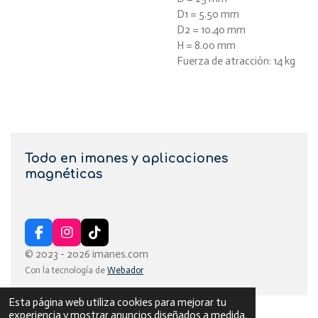
D1 = 5.50 mm
D2 = 10.40 mm
H = 8.00 mm
Fuerza de atracción: 14 kg
Todo en imanes y aplicaciones
magnéticas
F
I
T
a
n
i
© 2023 - 2026 imanes.com
c
s
k
Con la tecnología de
Webador
e
t
T
b
a
o
o
g
k
Esta página web utiliza cookies para mejorar tu
o
r
experiencia y mostrar anuncios diseñados a medida.