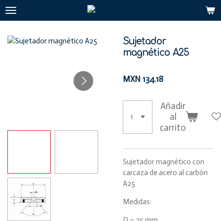
Ir
al
contenido
Sujetador
principal
magnético A25
MXN 134.18
Añadir
al
carrito
Sujetador magnético con
carcaza de acero al carbón
A25
Medidas:
D = 25 mm