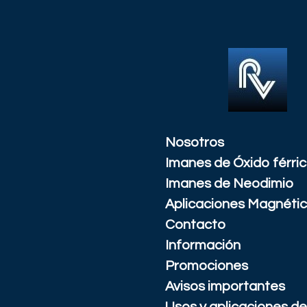
Ir
al
contenido
principal
Nosotros
Imanes de Óxido férri
Imanes de Neodimio
Aplicaciones Magnéti
Contacto
Información
Promociones
Avisos importantes