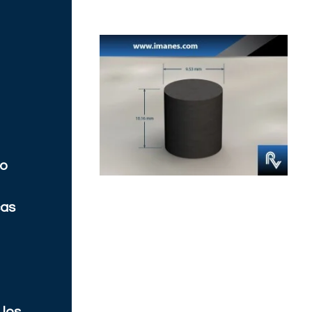
co
cas