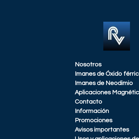
Ir
al
contenido
principal
Nosotros
Imanes de Óxido férri
Imanes de Neodimio
Aplicaciones Magnéti
Contacto
Información
Promociones
Avisos importantes