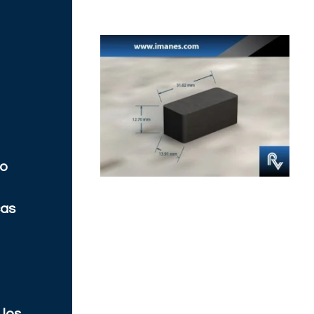
co
cas