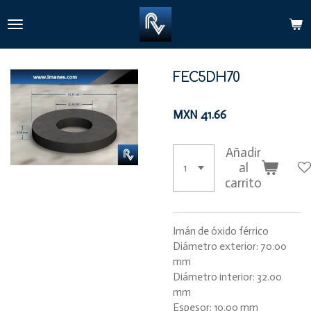
Ir
al
contenido
principal
FEC5DH70
MXN 41.66
Añadir
al
carrito
Imán de óxido férrico
Diámetro exterior: 70.00
mm
Diámetro interior: 32.00
mm
Espesor: 10.00 mm