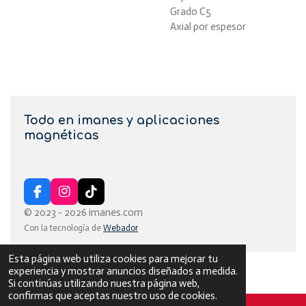
Grado C5
Axial por espesor
Todo en imanes y aplicaciones
magnéticas
F
I
T
a
n
i
© 2023 - 2026 imanes.com
c
s
k
Con la tecnología de
Webador
e
t
T
b
a
o
o
g
k
Esta página web utiliza cookies para mejorar tu
o
r
experiencia y mostrar anuncios diseñados a medida.
k
a
Si continúas utilizando nuestra página web,
m
confirmas que aceptas nuestro uso de cookies.