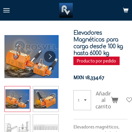
Ir
al
contenido
principal
Elevadores
Magnéticos para
carga desde 100 kg
hasta 6000 kg
Producto por pedido
MXN 18,334.67
Añadir
al
carrito
Elevadores magnéticos,