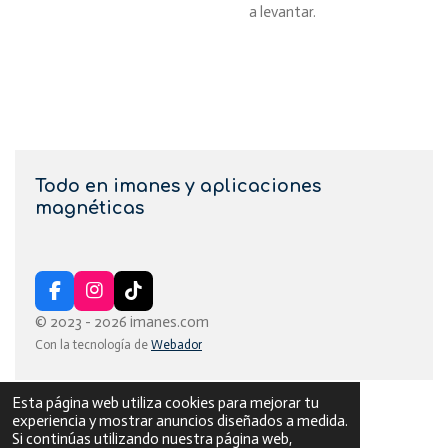
a levantar.
Todo en imanes y aplicaciones
magnéticas
F
I
T
a
n
i
© 2023 - 2026 imanes.com
c
s
k
Con la tecnología de
Webador
e
t
T
b
a
o
o
g
k
Esta página web utiliza cookies para mejorar tu
o
r
experiencia y mostrar anuncios diseñados a medida.
k
a
Si continúas utilizando nuestra página web,
m