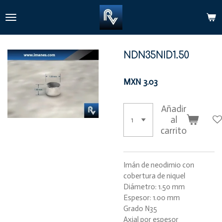
Ir
al
contenido
principal
NDN35NID1.50
MXN 3.03
Añadir
al
carrito
Imán de neodimio con
cobertura de niquel
Diámetro: 1.50 mm
Espesor: 1.00 mm
Grado N35
Axial por espesor