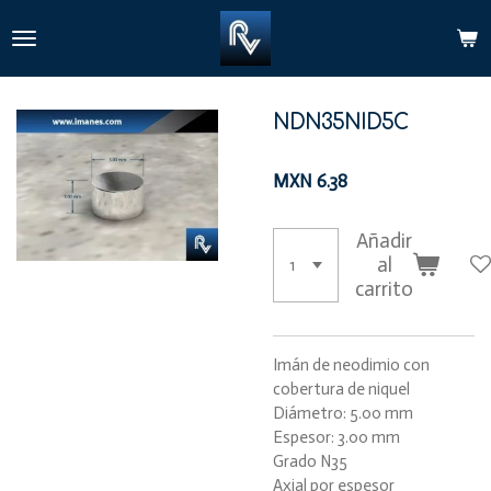
Ir
al
contenido
principal
NDN35NID5C
MXN 6.38
Añadir
al
carrito
Imán de neodimio con
cobertura de niquel
Diámetro: 5.00 mm
Espesor: 3.00 mm
Grado N35
Axial por espesor