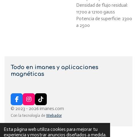
Densidad de flujo residual:
11700 a 12100 gauss
Potencia de superficie: 2300
a 2500
Todo en imanes y aplicaciones
magnéticas
F
I
T
a
n
i
© 2023 - 2026 imanes.com
c
s
k
Con la tecnología de
Webador
e
t
T
b
a
o
o
g
k
Esta página web utiliza cookies para mejorar tu
o
r
experiencia y mostrar anuncios diseñados a medida.