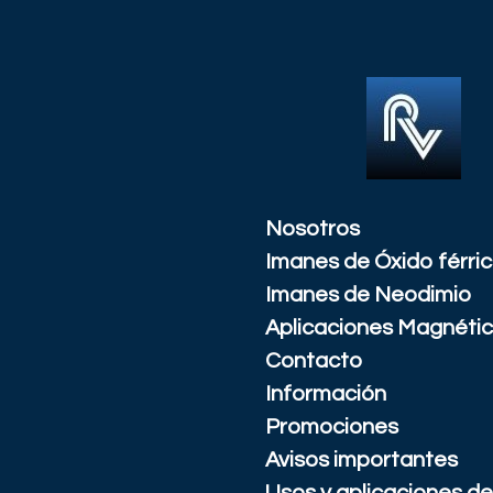
Ir
al
contenido
principal
Nosotros
Imanes de Óxido férri
Imanes de Neodimio
Aplicaciones Magnéti
Contacto
Información
Promociones
Avisos importantes