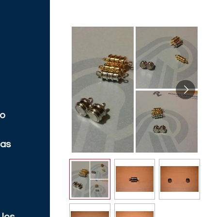
co
cas